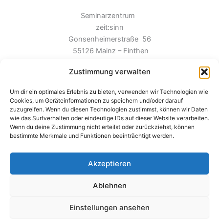
Seminarzentrum
zeit:sinn
Gonsenheimerstraße 56
55126 Mainz – Finthen
Zustimmung verwalten
Um dir ein optimales Erlebnis zu bieten, verwenden wir Technologien wie
Cookies, um Geräteinformationen zu speichern und/oder darauf
zuzugreifen. Wenn du diesen Technologien zustimmst, können wir Daten
wie das Surfverhalten oder eindeutige IDs auf dieser Website verarbeiten.
Wenn du deine Zustimmung nicht erteilst oder zurückziehst, können
Impressum
bestimmte Merkmale und Funktionen beeinträchtigt werden.
Datenschutz
Cookie-Richtlinie (EU)
Akzeptieren
Ablehnen
Einstellungen ansehen
Copyright © 2026 Mainzer Männer | Präsentiert von
Astra-